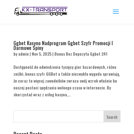
Ggbet Kasyno Nadprogram Ggbet Szyfr Promocji I
Darmowe Spiny
by
admin
|
Nov 5, 2025
|
Bonus Bez Depozytu Ggbet 241
Dostępność do odwiedzenia tysięcy gier hazardowych, różne
zniżki, bonus szyfr GGBet a także niezwykła wygoda sprawiają,
że coraz to więcej zawodników zwraca swój wzrok właśnie ku
naszej postaci spędzania wolnego czasu w internecie. By
skorzystać wraz z usług kasyna,...