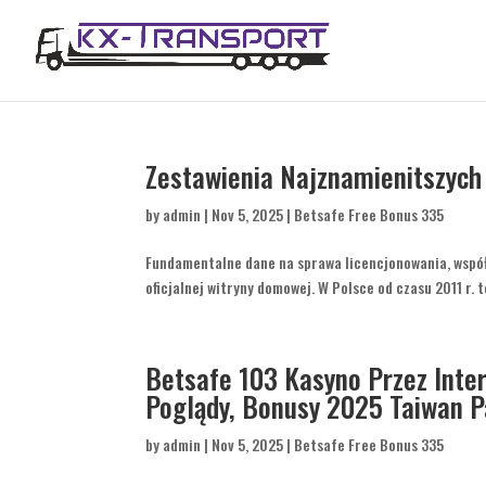
Zestawienia Najznamienitszyc
by
admin
|
Nov 5, 2025
|
Betsafe Free Bonus 335
Fundamentalne dane na sprawa licencjonowania, współp
oficjalnej witryny domowej. W Polsce od czasu 2011 r. 
Betsafe 103 Kasyno Przez Inte
Poglądy, Bonusy 2025 Taiwan Pa
by
admin
|
Nov 5, 2025
|
Betsafe Free Bonus 335