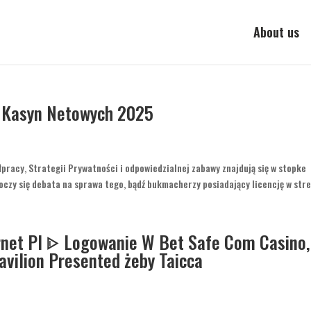
About us
h Kasyn Netowych 2025
racy, Strategii Prywatności i odpowiedzialnej zabawy znajdują się w stopke
toczy się debata na sprawa tego, bądź bukmacherzy posiadający licencję w stref
rnet Pl ᐈ Logowanie W Bet Safe Com Casino,
vilion Presented żeby Taicca