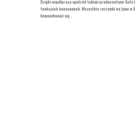
Dzięki współpracy spośród takimi producentami Safe
funkcjach bonusowych. Wszystkie rozrywki na żywo w S
komunikować się...